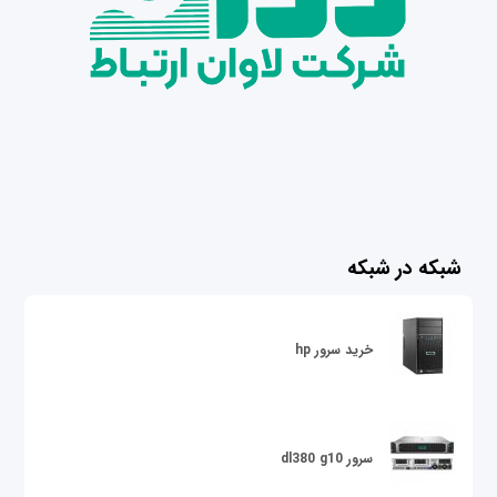
شبکه در شبکه
خرید سرور hp
سرور dl380 g10