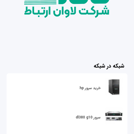
شبکه در شبکه
خرید سرور hp
سرور dl380 g10