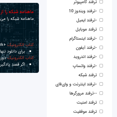
ترفند کامپیوتر
-ترفند ویندوز 10
ماهنامه شبکه را از
ماهنامه شبکه را می‌ت
-ترفند ایمیل
ترفند موبایل
-ترفند اینستاگرام
کتاب الکترونیک
+Network راهنمای شبکه‌ها
-ترفند آیفون
برای دانلود تنها 
-ترفند اندروید
کتاب الکترونیک
دوره
اگر قصد یادگیری
-ترفند واتساپ
ترفند شبکه
-ترفند اینترنت و وای‌فای
--ترفند مرورگرها
ترفند امنیت
ترفند موفقیت