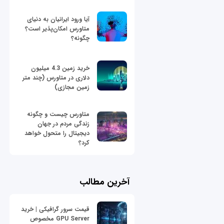
آیا ورود ایرانیان به دنیای
متاورس امکان‌پذیر است؟
چگونه؟
خرید زمین 4.3 میلیون
دلاری در متاورس (چند متر
زمین مجازی)
متاورس چیست و چگونه
زندگی مردم در جهان
دیجیتال را متحول خواهد
کرد؟
آخرین مطالب
قیمت سرور گرافیکی | خرید
GPU Server مخصوص