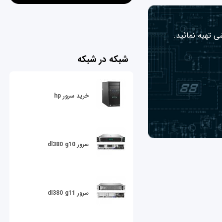
ی تهیه نمائید.
شبکه در شبکه
خرید سرور hp
سرور dl380 g10
سرور dl380 g11