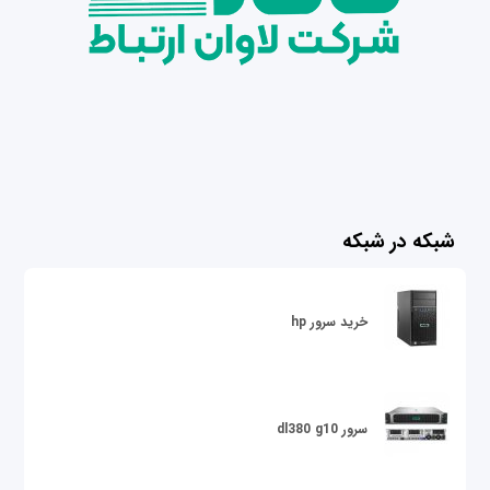
شبکه در شبکه
خرید سرور hp
سرور dl380 g10