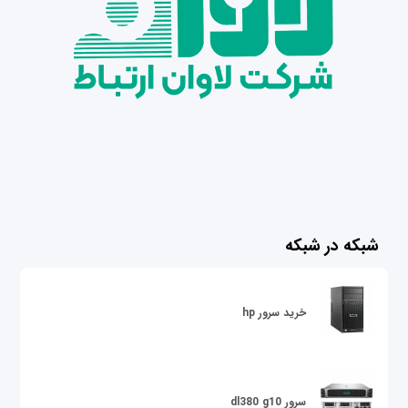
شبکه در شبکه
خرید سرور hp
سرور dl380 g10