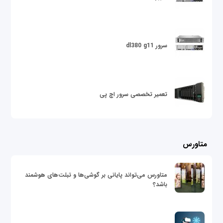
سرور dl380 g11
تعمیر تخصصی سرور اچ پی
متاورس
متاورس می‌تواند پایانی بر گوشی‌ها و تبلت‌های هوشمند
باشد؟