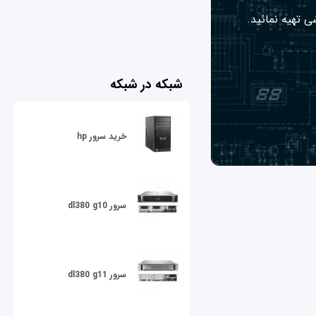
ی تهیه نمائید.
شبکه در شبکه
خرید سرور hp
سرور dl380 g10
سرور dl380 g11