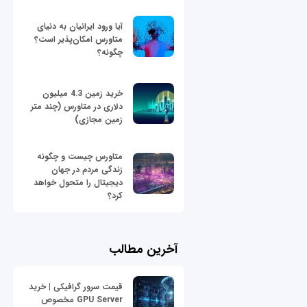
آیا ورود ایرانیان به دنیای
متاورس امکان‌پذیر است؟
چگونه؟
خرید زمین 4.3 میلیون
دلاری در متاورس (چند متر
زمین مجازی)
متاورس چیست و چگونه
زندگی مردم در جهان
دیجیتال را متحول خواهد
کرد؟
آخرین مطالب
قیمت سرور گرافیکی | خرید
GPU Server مخصوص