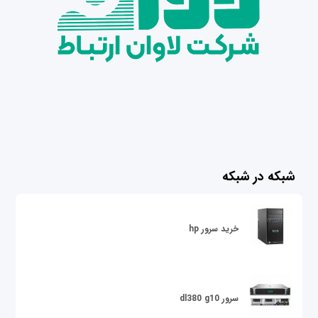
شبکه در شبکه
خرید سرور hp
سرور dl380 g10