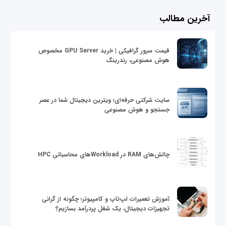
آخرین مطالب
قیمت سرور گرافیکی | خرید GPU Server مخصوص
هوش مصنوعی، رندرینگ
سایت شرکتی حرفه‌ای؛ ویترین دیجیتال شما در عصر
جستجو و هوش مصنوعی
چالش‌های RAM در Workloadهای محاسباتی HPC
آموزش تعمیرات لپ‌تاپ و کامپیوتر؛ چگونه از گرانی
تجهیزات دیجیتال، یک شغل پردرآمد بسازیم؟