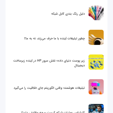
دلیل رنگ بندی کابل شبکه
چطور تبلیغات آینده با ما حرف می‌زند، نه به ما؟
زیر پوست دنیای داده؛ نقش سرور HP در آینده زیرساخت
دیجیتال
تبلیغات هوشمند؛ وقتی الگوریتم جای خلاقیت را می‌گیرد
کارشناس عملیات شبکه کیست و چه وظایفی دارد؟