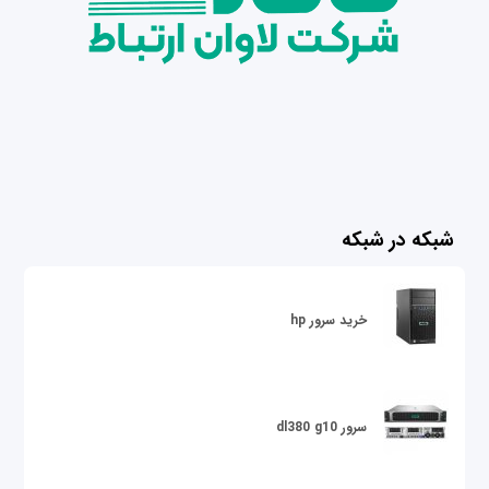
شبکه در شبکه
خرید سرور hp
سرور dl380 g10