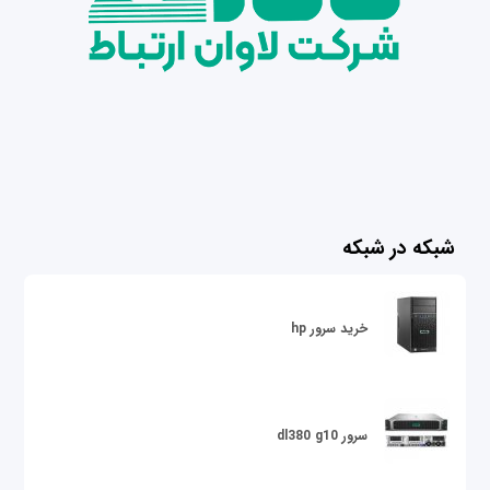
شبکه در شبکه
خرید سرور hp
سرور dl380 g10