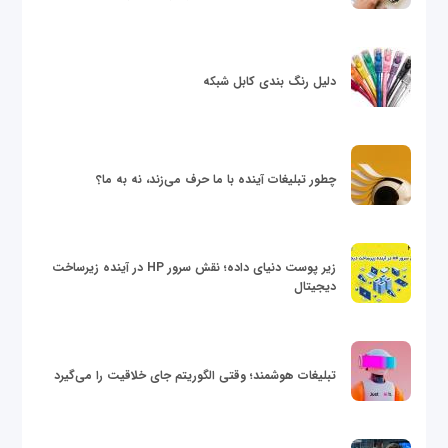
دلیل رنگ بندی کابل شبکه
چطور تبلیغات آینده با ما حرف می‌زند، نه به ما؟
زیر پوست دنیای داده؛ نقش سرور HP در آینده زیرساخت
دیجیتال
تبلیغات هوشمند؛ وقتی الگوریتم جای خلاقیت را می‌گیرد