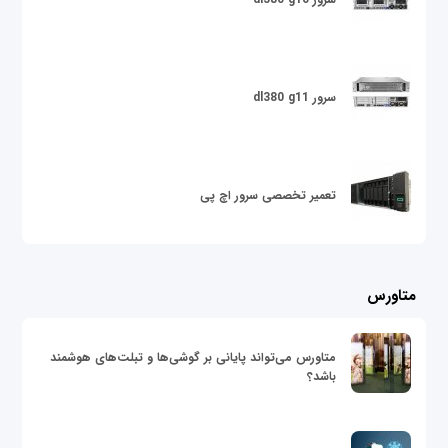
سرور dl380 g11
تعمیر تخصصی سرور اچ پی
متاورس
متاورس می‌تواند پایانی بر گوشی‌ها و تبلت‌های هوشمند
باشد؟