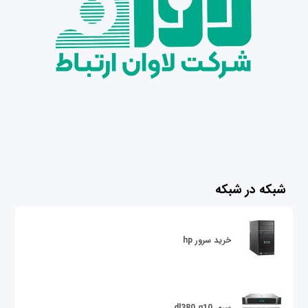
شبکه در شبکه
خرید سرور hp
سرور dl380 g10