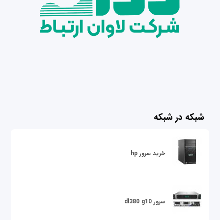
شبکه در شبکه
خرید سرور hp
سرور dl380 g10