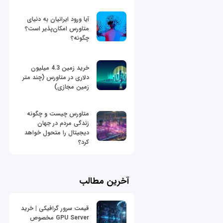
آیا ورود ایرانیان به دنیای
متاورس امکان‌پذیر است؟
چگونه؟
خرید زمین 4.3 میلیون
دلاری در متاورس (چند متر
زمین مجازی)
متاورس چیست و چگونه
زندگی مردم در جهان
دیجیتال را متحول خواهد
کرد؟
آخرین مطالب
قیمت سرور گرافیکی | خرید
GPU Server مخصوص