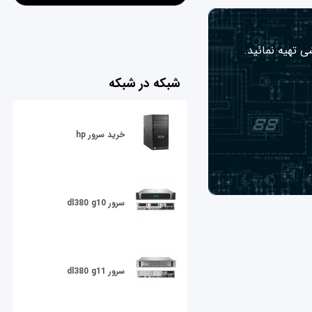
ی تهیه نمائید.
شبکه در شبکه
خرید سرور hp
سرور dl380 g10
سرور dl380 g11