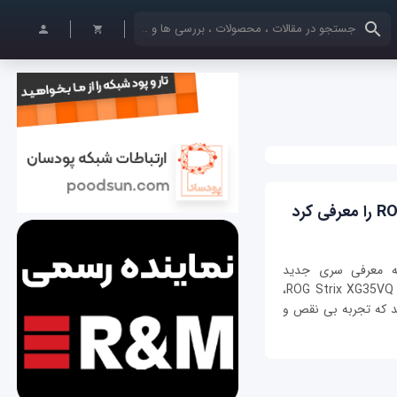
کلمات کلیدی خود را وارد کنید
به معرفی سری جدید
محصولات خود پرداخت: ROG Strix XG32VQ و ROG Strix XG35VQ،
ند که تجربه بی نقص و