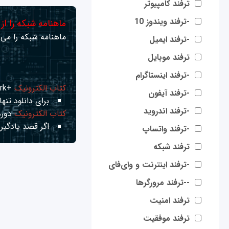
ترفند کامپیوتر
-ترفند ویندوز 10
ماهنامه شبکه را از
ماهنامه شبکه را می‌ت
-ترفند ایمیل
ترفند موبایل
-ترفند اینستاگرام
کتاب الکترونیک
+Network راهنمای شبکه‌ها
-ترفند آیفون
برای دانلود تنها 
-ترفند اندروید
کتاب الکترونیک
دوره
اگر قصد یادگیری
-ترفند واتساپ
ترفند شبکه
-ترفند اینترنت و وای‌فای
--ترفند مرورگرها
ترفند امنیت
ترفند موفقیت