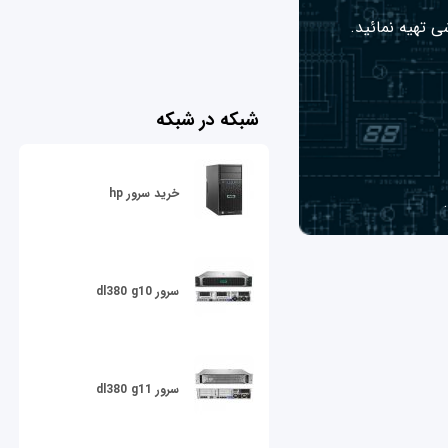
ی تهیه نمائید.
شبکه در شبکه
خرید سرور hp
سرور dl380 g10
سرور dl380 g11