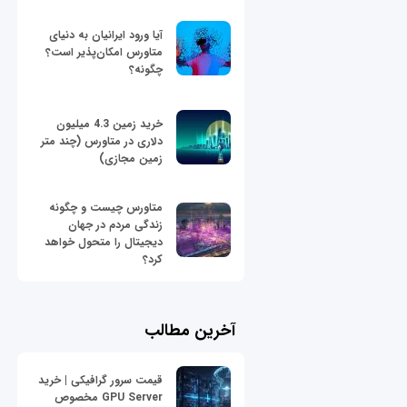
آیا ورود ایرانیان به دنیای
متاورس امکان‌پذیر است؟
چگونه؟
خرید زمین 4.3 میلیون
دلاری در متاورس (چند متر
زمین مجازی)
متاورس چیست و چگونه
زندگی مردم در جهان
دیجیتال را متحول خواهد
کرد؟
آخرین مطالب
قیمت سرور گرافیکی | خرید
GPU Server مخصوص