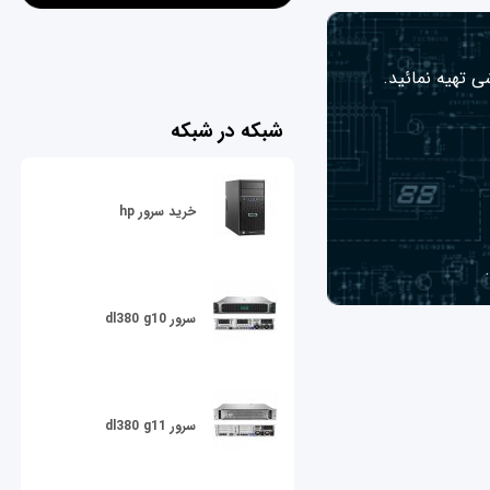
ی تهیه نمائید.
شبکه در شبکه
خرید سرور hp
سرور dl380 g10
سرور dl380 g11