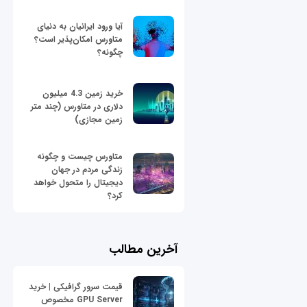
آیا ورود ایرانیان به دنیای
متاورس امکان‌پذیر است؟
چگونه؟
خرید زمین 4.3 میلیون
دلاری در متاورس (چند متر
زمین مجازی)
متاورس چیست و چگونه
زندگی مردم در جهان
دیجیتال را متحول خواهد
کرد؟
آخرین مطالب
قیمت سرور گرافیکی | خرید
GPU Server مخصوص