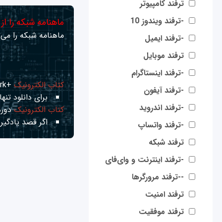
ترفند کامپیوتر
-ترفند ویندوز 10
ماهنامه شبکه را از
ماهنامه شبکه را می‌ت
-ترفند ایمیل
ترفند موبایل
-ترفند اینستاگرام
کتاب الکترونیک
+Network راهنمای شبکه‌ها
-ترفند آیفون
برای دانلود تنها 
-ترفند اندروید
کتاب الکترونیک
دوره
اگر قصد یادگیری
-ترفند واتساپ
ترفند شبکه
-ترفند اینترنت و وای‌فای
--ترفند مرورگرها
ترفند امنیت
ترفند موفقیت