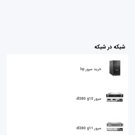
شبکه در شبکه
خرید سرور hp
سرور dl380 g10
سرور dl380 g11