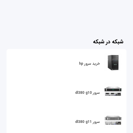
شبکه در شبکه
خرید سرور hp
سرور dl380 g10
سرور dl380 g11