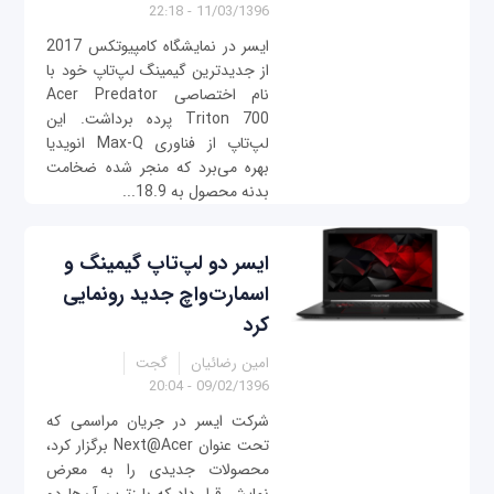
11/03/1396 - 22:18
ایسر در نمایشگاه کامپیوتکس 2017
از جدیدترین گیمینگ لپ‌تاپ خود با
نام اختصاصی Acer Predator
Triton 700 پرده برداشت. این
لپ‌تاپ از فناوری Max-Q انویدیا
بهره می‌برد که منجر شده ضخامت
بدنه محصول به 18.9...
ایسر دو لپ‌تاپ گیمینگ و
اسمارت‌واچ جدید رونمایی
کرد
امین رضائیان
گجت
09/02/1396 - 20:04
شرکت ایسر در جریان مراسمی که
تحت عنوان Next@Acer برگزار کرد،
محصولات جدیدی را به معرض