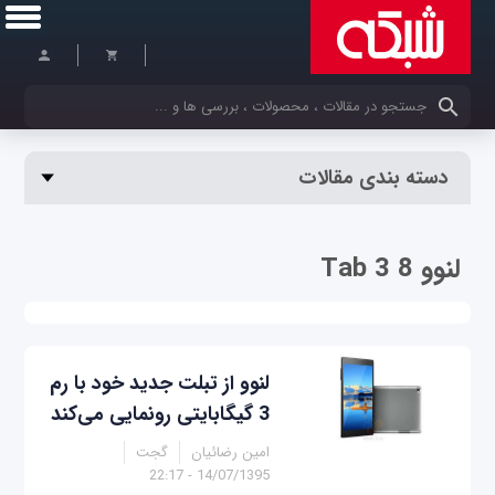
کلمات کلیدی خود را وارد کنید
دسته بندی مقالات
لنوو Tab 3 8
لنوو از تبلت جدید خود با رم
3 گیگابایتی رونمایی می‌کند
امین رضائیان
گجت
14/07/1395 - 22:17