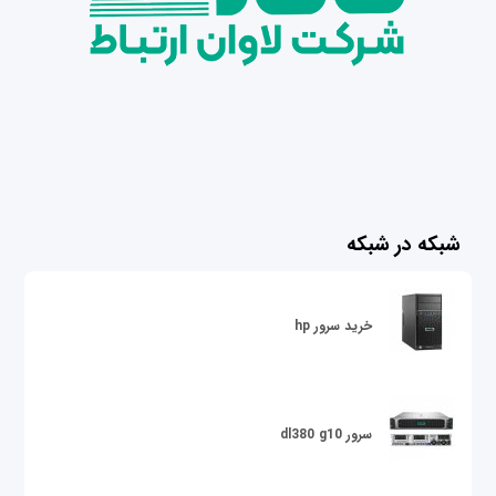
شبکه در شبکه
خرید سرور hp
سرور dl380 g10