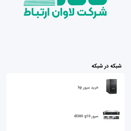
شبکه در شبکه
خرید سرور hp
سرور dl380 g10