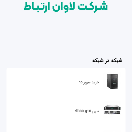
شبکه در شبکه
خرید سرور hp
سرور dl380 g10