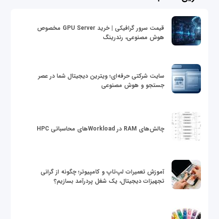
قیمت سرور گرافیکی | خرید GPU Server مخصوص
هوش مصنوعی، رندرینگ
سایت شرکتی حرفه‌ای؛ ویترین دیجیتال شما در عصر
جستجو و هوش مصنوعی
چالش‌های RAM در Workloadهای محاسباتی HPC
آموزش تعمیرات لپ‌تاپ و کامپیوتر؛ چگونه از گرانی
تجهیزات دیجیتال، یک شغل پردرآمد بسازیم؟