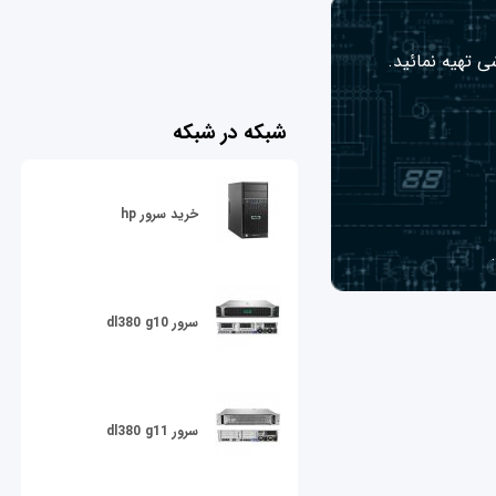
ی تهیه نمائید.
شبکه در شبکه
خرید سرور hp
سرور dl380 g10
سرور dl380 g11