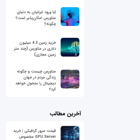
آیا ورود ایرانیان به دنیای
متاورس امکان‌پذیر است؟
چگونه؟
خرید زمین 4.3 میلیون
دلاری در متاورس (چند متر
زمین مجازی)
متاورس چیست و چگونه
زندگی مردم در جهان
دیجیتال را متحول خواهد
کرد؟
آخرین مطالب
قیمت سرور گرافیکی | خرید
GPU Server مخصوص