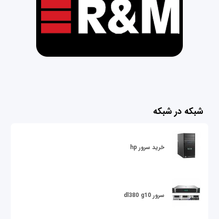
شبکه در شبکه
خرید سرور hp
سرور dl380 g10