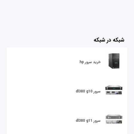
شبکه در شبکه
خرید سرور hp
سرور dl380 g10
سرور dl380 g11