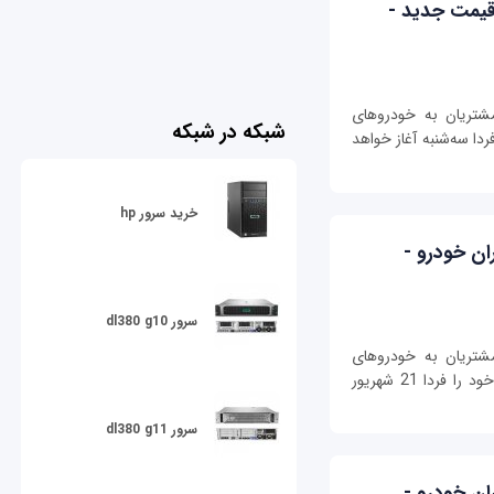
قیمت جدید -
مشتریان به خودروهای
شبکه در شبکه
ا سه‌شنبه آغاز خواهد
خرید سرور hp
ان خودرو -
سرور dl380 g10
مشتریان به خودروهای
پرمتقاضی، طرح فروش نقدی و فوری محصولات خود را فردا 21 شهریور
سرور dl380 g11
ان خودرو -