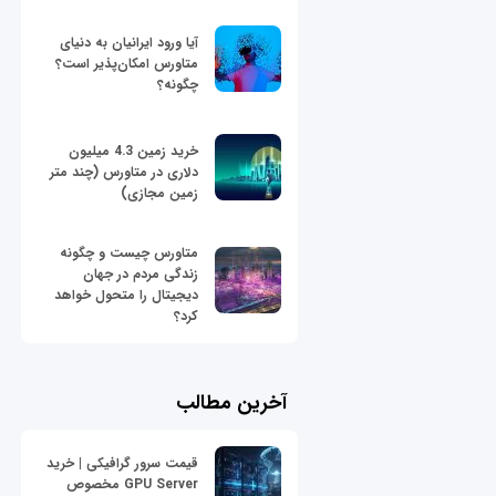
آیا ورود ایرانیان به دنیای
متاورس امکان‌پذیر است؟
چگونه؟
خرید زمین 4.3 میلیون
دلاری در متاورس (چند متر
زمین مجازی)
متاورس چیست و چگونه
زندگی مردم در جهان
دیجیتال را متحول خواهد
کرد؟
آخرین مطالب
قیمت سرور گرافیکی | خرید
GPU Server مخصوص