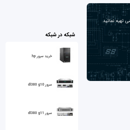
ی تهیه نمائید.
شبکه در شبکه
خرید سرور hp
سرور dl380 g10
سرور dl380 g11