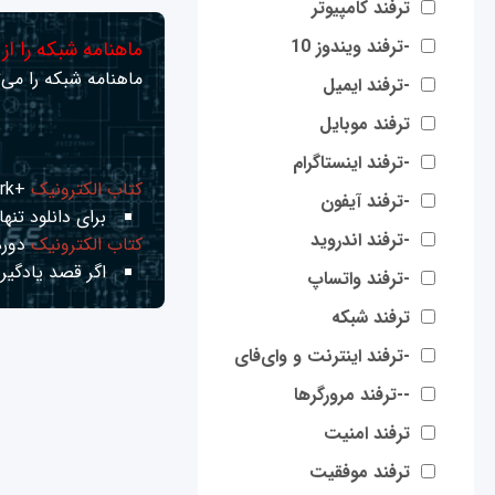
ترفند کامپیوتر
-ترفند ویندوز 10
ماهنامه شبکه را از
ماهنامه شبکه را می‌ت
-ترفند ایمیل
ترفند موبایل
-ترفند اینستاگرام
کتاب الکترونیک
+Network راهنمای شبکه‌ها
-ترفند آیفون
برای دانلود تنها 
-ترفند اندروید
کتاب الکترونیک
دوره
اگر قصد یادگیری
-ترفند واتساپ
ترفند شبکه
-ترفند اینترنت و وای‌فای
--ترفند مرورگرها
ترفند امنیت
ترفند موفقیت