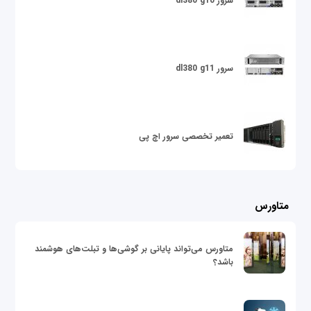
سرور dl380 g10
سرور dl380 g11
تعمیر تخصصی سرور اچ پی
متاورس
متاورس می‌تواند پایانی بر گوشی‌ها و تبلت‌های هوشمند
باشد؟