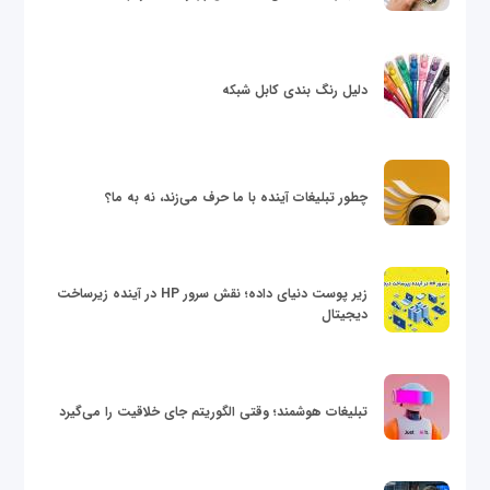
دلیل رنگ بندی کابل شبکه
چطور تبلیغات آینده با ما حرف می‌زند، نه به ما؟
زیر پوست دنیای داده؛ نقش سرور HP در آینده زیرساخت
دیجیتال
تبلیغات هوشمند؛ وقتی الگوریتم جای خلاقیت را می‌گیرد