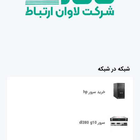
شبکه در شبکه
خرید سرور hp
سرور dl380 g10