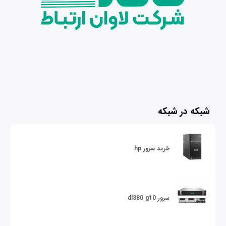
شبکه در شبکه
خرید سرور hp
سرور dl380 g10