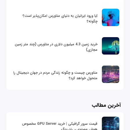
آیا ورود ایرانیان به دنیای متاورس امکان‌پذیر است؟
چگونه؟
خرید زمین 4.3 میلیون دلاری در متاورس (چند متر زمین
مجازی)
متاورس چیست و چگونه زندگی مردم در جهان دیجیتال را
متحول خواهد کرد؟
آخرین مطالب
قیمت سرور گرافیکی | خرید GPU Server مخصوص
هوش مصنوعی، رندرینگ