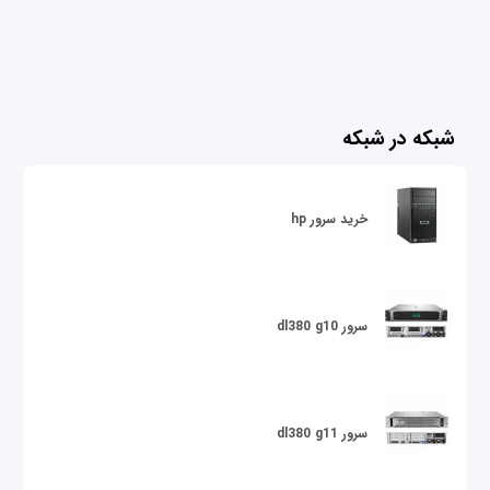
شبکه در شبکه
خرید سرور hp
سرور dl380 g10
سرور dl380 g11