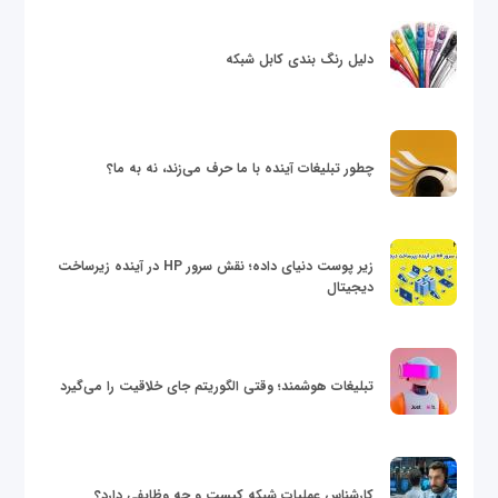
دلیل رنگ بندی کابل شبکه
چطور تبلیغات آینده با ما حرف می‌زند، نه به ما؟
زیر پوست دنیای داده؛ نقش سرور HP در آینده زیرساخت
دیجیتال
تبلیغات هوشمند؛ وقتی الگوریتم جای خلاقیت را می‌گیرد
کارشناس عملیات شبکه کیست و چه وظایفی دارد؟