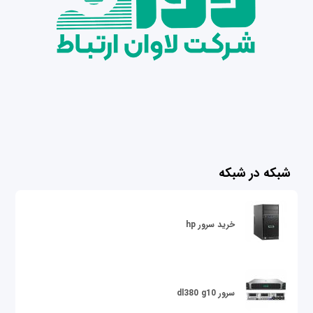
شبکه در شبکه
خرید سرور hp
سرور dl380 g10