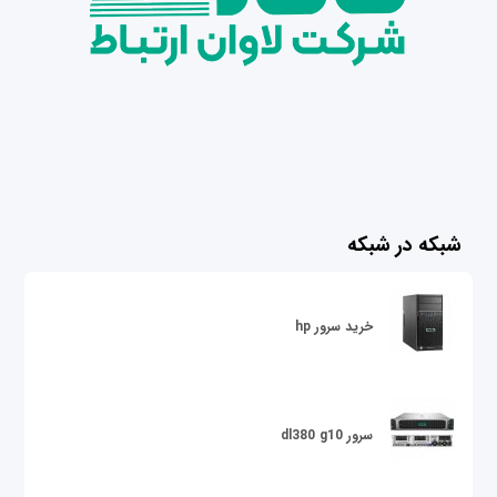
شبکه در شبکه
خرید سرور hp
سرور dl380 g10