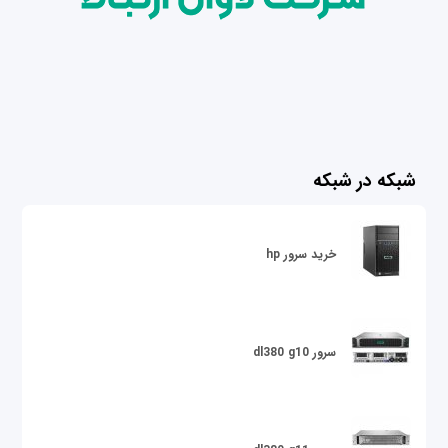
شبکه در شبکه
خرید سرور hp
سرور dl380 g10