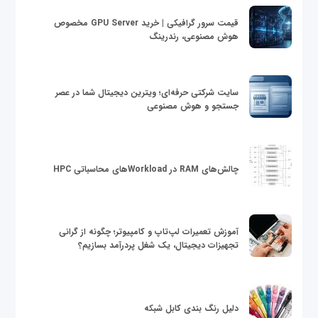
قیمت سرور گرافیکی | خرید GPU Server مخصوص
هوش مصنوعی، رندرینگ
سایت شرکتی حرفه‌ای؛ ویترین دیجیتال شما در عصر
جستجو و هوش مصنوعی
چالش‌های RAM در Workloadهای محاسباتی HPC
آموزش تعمیرات لپ‌تاپ و کامپیوتر؛ چگونه از گرانی
تجهیزات دیجیتال، یک شغل پردرآمد بسازیم؟
دلیل رنگ بندی کابل شبکه