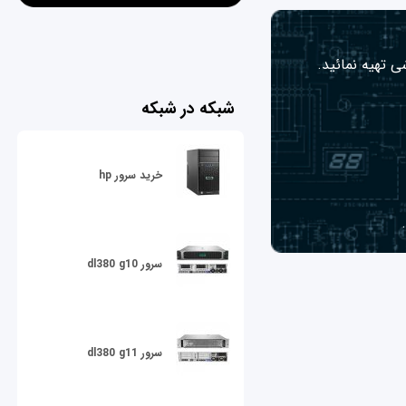
ی تهیه نمائید.
شبکه در شبکه
خرید سرور hp
سرور dl380 g10
سرور dl380 g11