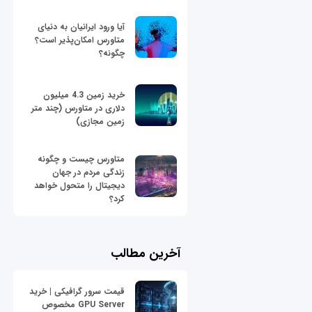
آیا ورود ایرانیان به دنیای
متاورس امکان‌پذیر است؟
چگونه؟
خرید زمین 4.3 میلیون
دلاری در متاورس (چند متر
زمین مجازی)
متاورس چیست و چگونه
زندگی مردم در جهان
دیجیتال را متحول خواهد
کرد؟
آخرین مطالب
قیمت سرور گرافیکی | خرید
GPU Server مخصوص