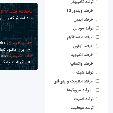
ترفند کامپیوتر
-ترفند ویندوز 10
ماهنامه شبکه را از
ماهنامه شبکه را می‌ت
-ترفند ایمیل
ترفند موبایل
-ترفند اینستاگرام
کتاب الکترونیک
+Network راهنمای شبکه‌ها
-ترفند آیفون
برای دانلود تنها 
-ترفند اندروید
کتاب الکترونیک
دوره
اگر قصد یادگیری
-ترفند واتساپ
ترفند شبکه
-ترفند اینترنت و وای‌فای
--ترفند مرورگرها
ترفند امنیت
ترفند موفقیت