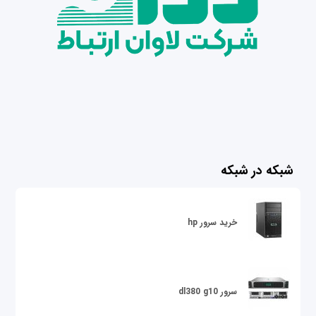
شبکه در شبکه
خرید سرور hp
سرور dl380 g10