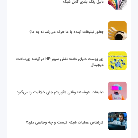
دلیل رنگ بندی کابل شبکه
چطور تبلیغات آینده با ما حرف می‌زند، نه به ما؟
زیر پوست دنیای داده؛ نقش سرور HP در آینده زیرساخت
دیجیتال
تبلیغات هوشمند؛ وقتی الگوریتم جای خلاقیت را می‌گیرد
کارشناس عملیات شبکه کیست و چه وظایفی دارد؟