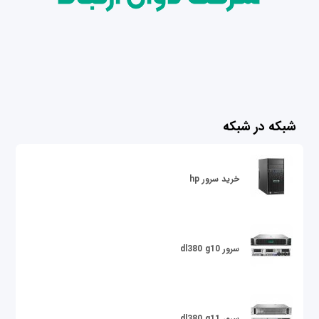
شبکه در شبکه
خرید سرور hp
سرور dl380 g10
سرور dl380 g11