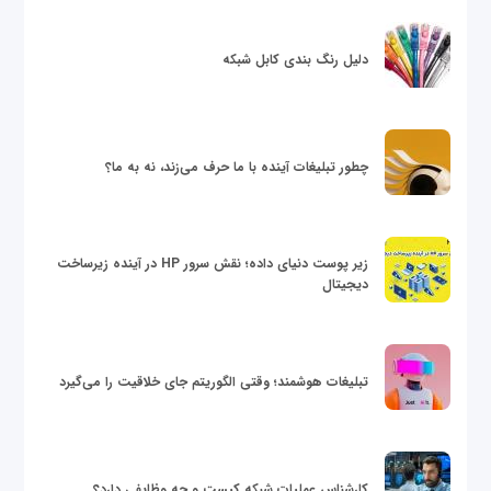
دلیل رنگ بندی کابل شبکه
چطور تبلیغات آینده با ما حرف می‌زند، نه به ما؟
زیر پوست دنیای داده؛ نقش سرور HP در آینده زیرساخت
دیجیتال
تبلیغات هوشمند؛ وقتی الگوریتم جای خلاقیت را می‌گیرد
کارشناس عملیات شبکه کیست و چه وظایفی دارد؟