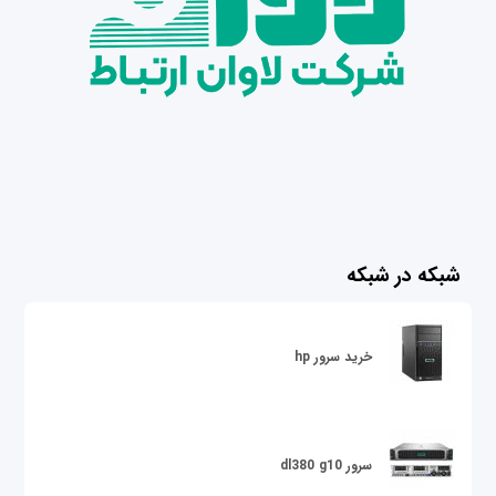
شبکه در شبکه
خرید سرور hp
سرور dl380 g10