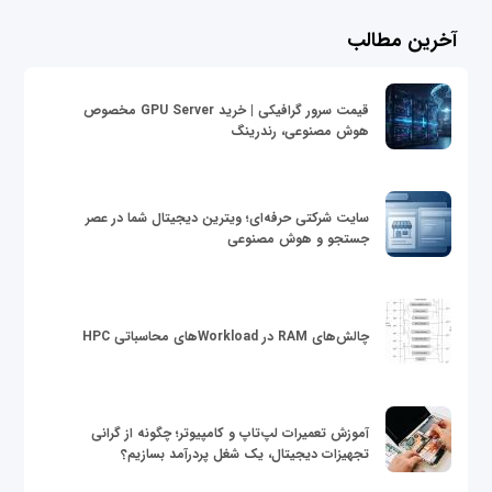
آخرین مطالب
قیمت سرور گرافیکی | خرید GPU Server مخصوص
هوش مصنوعی، رندرینگ
سایت شرکتی حرفه‌ای؛ ویترین دیجیتال شما در عصر
جستجو و هوش مصنوعی
چالش‌های RAM در Workloadهای محاسباتی HPC
آموزش تعمیرات لپ‌تاپ و کامپیوتر؛ چگونه از گرانی
تجهیزات دیجیتال، یک شغل پردرآمد بسازیم؟