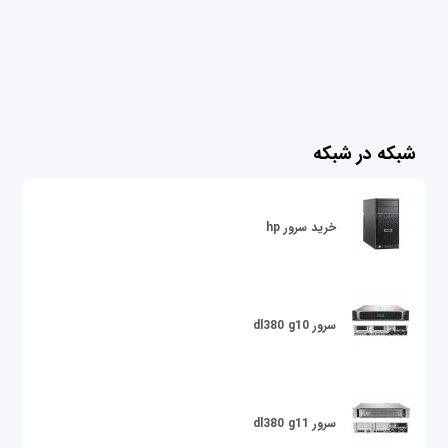
شبکه در شبکه
خرید سرور hp
سرور dl380 g10
سرور dl380 g11