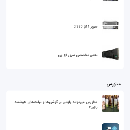
سرور dl380 g11
تعمیر تخصصی سرور اچ پی
متاورس
متاورس می‌تواند پایانی بر گوشی‌ها و تبلت‌های هوشمند
باشد؟