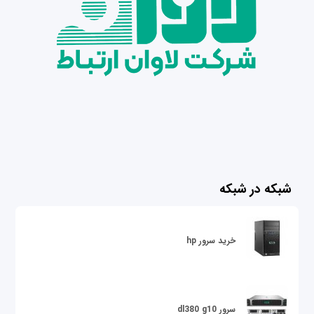
شبکه در شبکه
خرید سرور hp
سرور dl380 g10