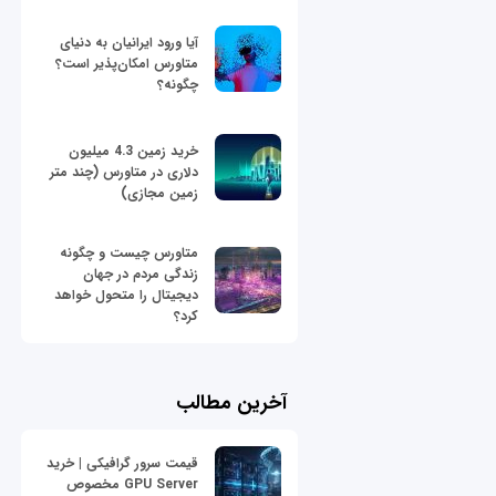
آیا ورود ایرانیان به دنیای
متاورس امکان‌پذیر است؟
چگونه؟
خرید زمین 4.3 میلیون
دلاری در متاورس (چند متر
زمین مجازی)
متاورس چیست و چگونه
زندگی مردم در جهان
دیجیتال را متحول خواهد
کرد؟
آخرین مطالب
قیمت سرور گرافیکی | خرید
GPU Server مخصوص