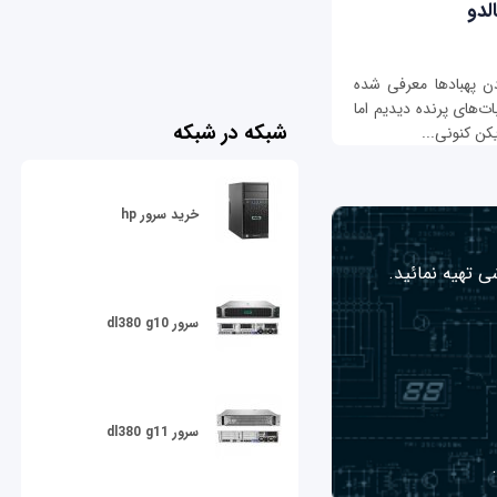
لدو
ادن پهبادها معرفی شده
ات‌های پرنده دیدیم اما
شبکه در شبکه
کن کنونی...
خرید سرور hp
ی تهیه نمائید.
سرور dl380 g10
سرور dl380 g11