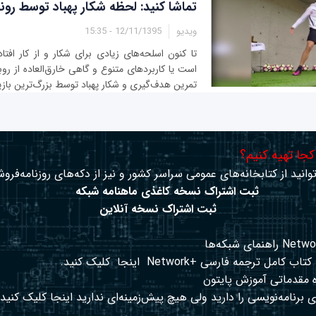
تماشا کنید: لحظه شکار پهباد توسط رونا
ویدیو
12/11/1395 - 15:35
تا کنون اسلحه‌های زیادی برای شکار و از کار افت
است یا کاربردهای متنوع و گاهی خارق‌العاده از روب
تمرین هدف‌گیری و شکار پهباد توسط بزرگ‌ترین بازی
 کجا تهیه کنیم؟
وانید از کتابخانه‌های عمومی سراسر کشور و نیز از دکه‌های روزنامه‌فروش
ثبت اشتراک نسخه کاغذی ماهنامه شبکه
ثبت اشتراک نسخه آنلاین
کتاب کامل ترجمه فارسی +Network
اینجا
کلیک کنید.
 مقدماتی آموزش پایتون
 برنامه‌نویسی را دارید ولی هیچ پیش‌زمینه‌ای ندارید
اینجا
کلیک کنید.