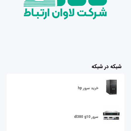
شبکه در شبکه
خرید سرور hp
سرور dl380 g10