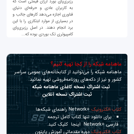
رزبری‌پای بورد ارزان قیمتی است که
به کاربران عادی و حرفه‌ای دنیای
فناوری اجازه می‌دهد کارهای جالب و
در بسیاری از موارد ابتکاری را با این
برد انجام دهند. در اصل رزبری‌پای
کامپیوتری تک بوردی بوده که...
ماهنامه شبکه را از کجا تهیه کنیم؟
ماهنامه شبکه را می‌توانید از کتابخانه‌های عمومی سراسر
کشور و نیز از دکه‌های روزنامه‌فروشی تهیه نمائید.
ثبت اشتراک نسخه کاغذی ماهنامه شبکه
ثبت اشتراک نسخه آنلاین
کتاب الکترونیک
+Network راهنمای شبکه‌ها
برای دانلود تنها کتاب کامل ترجمه
فارسی +Network
اینجا
کلیک کنید.
کتاب الکترونیک
دوره مقدماتی آموزش پایتون