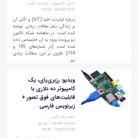
دانش کامپیوتر
اینترنت اشیا
06/02/1397 - 14:55
درباره اینترنت اشیا (IoT) و تأثیر آن
بر زندگی بشر مقالات زیادی نوشته
شده است. در ماهنامه شبکه تاکنون
دو پرونده ویژه به آن اختصاص داده
شده است (در شماره‌های 185 و
194). افزون بر این، مطالب زیادی
نیز...
ویدیو: رزبری‌پای، یک
کامپیوتر ده دلاری با
قابلیت‌های فوق تصور +
زیرنویس فارسی
حمیدرضا تائبی
شاهراه اطلاعات
ویدیو
04/07/1396 - 09:40