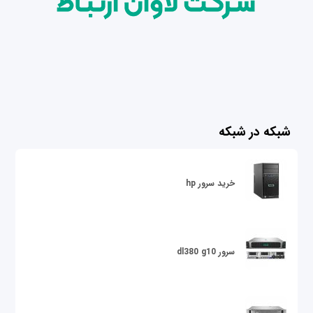
شبکه در شبکه
خرید سرور hp
سرور dl380 g10