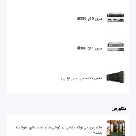
سرور dl380 g10
سرور dl380 g11
تعمیر تخصصی سرور اچ پی
متاورس
متاورس می‌تواند پایانی بر گوشی‌ها و تبلت‌های هوشمند
باشد؟