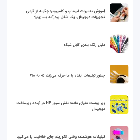
آموزش تعمیرات لپ‌تاپ و کامپیوتر؛ چگونه از گرانی
تجهیزات دیجیتال، یک شغل پردرآمد بسازیم؟
دلیل رنگ بندی کابل شبکه
چطور تبلیغات آینده با ما حرف می‌زند، نه به ما؟
زیر پوست دنیای داده؛ نقش سرور HP در آینده زیرساخت
دیجیتال
تبلیغات هوشمند؛ وقتی الگوریتم جای خلاقیت را می‌گیرد