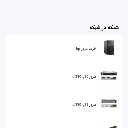
شبکه در شبکه
خرید سرور hp
سرور dl380 g10
سرور dl380 g11