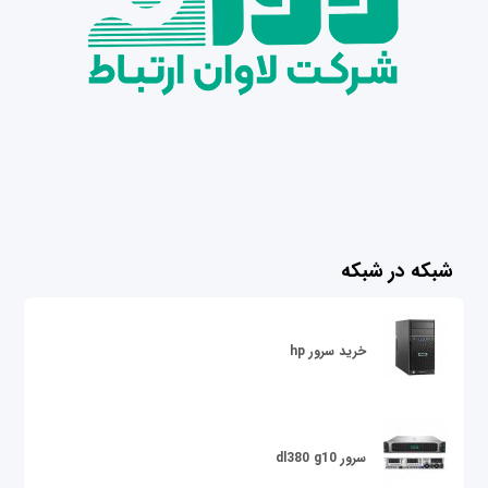
شبکه در شبکه
خرید سرور hp
سرور dl380 g10