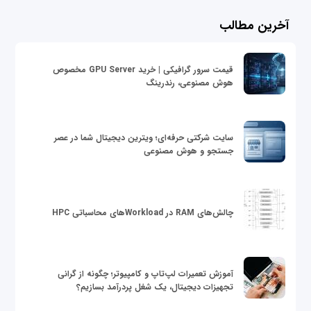
آخرین مطالب
قیمت سرور گرافیکی | خرید GPU Server مخصوص
هوش مصنوعی، رندرینگ
سایت شرکتی حرفه‌ای؛ ویترین دیجیتال شما در عصر
جستجو و هوش مصنوعی
چالش‌های RAM در Workloadهای محاسباتی HPC
آموزش تعمیرات لپ‌تاپ و کامپیوتر؛ چگونه از گرانی
تجهیزات دیجیتال، یک شغل پردرآمد بسازیم؟