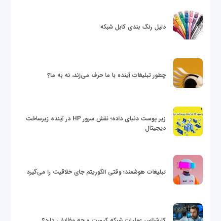
دلیل رنگ بندی کابل شبکه
چطور تبلیغات آینده با ما حرف می‌زند، نه به ما؟
زیر پوست دنیای داده؛ نقش سرور HP در آینده زیرساخت
دیجیتال
تبلیغات هوشمند؛ وقتی الگوریتم جای خلاقیت را می‌گیرد
کارشناس عملیات شبکه کیست و چه وظایفی دارد؟