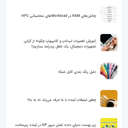
چالش‌های RAM در Workloadهای محاسباتی HPC
آموزش تعمیرات لپ‌تاپ و کامپیوتر؛ چگونه از گرانی
تجهیزات دیجیتال، یک شغل پردرآمد بسازیم؟
دلیل رنگ بندی کابل شبکه
چطور تبلیغات آینده با ما حرف می‌زند، نه به ما؟
زیر پوست دنیای داده؛ نقش سرور HP در آینده زیرساخت