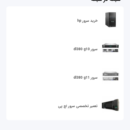
خرید سرور hp
سرور dl380 g10
سرور dl380 g11
تعمیر تخصصی سرور اچ پی