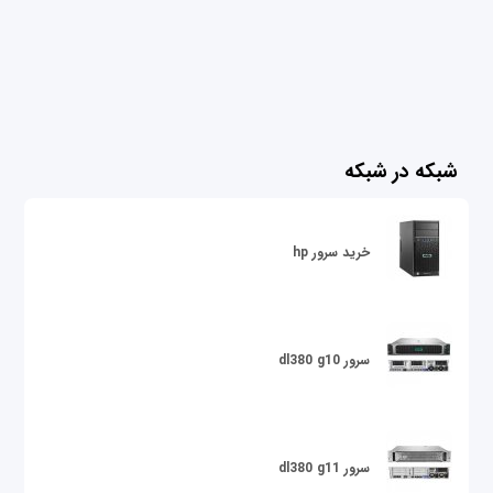
شبکه در شبکه
خرید سرور hp
سرور dl380 g10
سرور dl380 g11