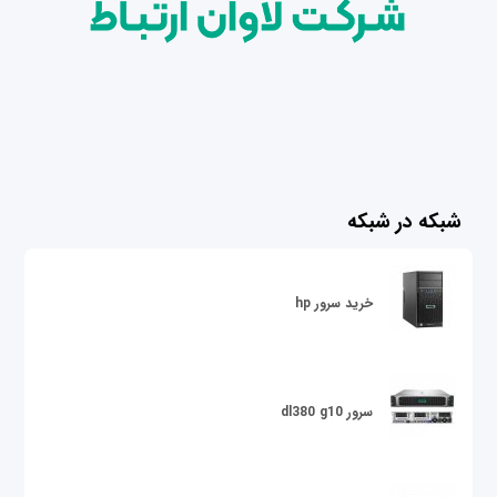
شبکه در شبکه
خرید سرور hp
سرور dl380 g10