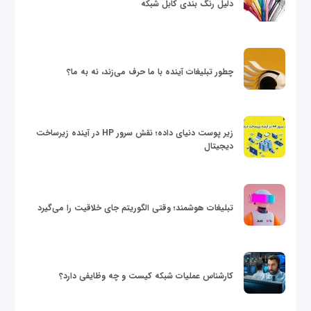
دلیل رنگ بندی کابل شبکه
چطور تبلیغات آینده با ما حرف می‌زند، نه به ما؟
زیر پوست دنیای داده؛ نقش سرور HP در آینده زیرساخت
دیجیتال
تبلیغات هوشمند؛ وقتی الگوریتم جای خلاقیت را می‌گیرد
کارشناس عملیات شبکه کیست و چه وظایفی دارد؟