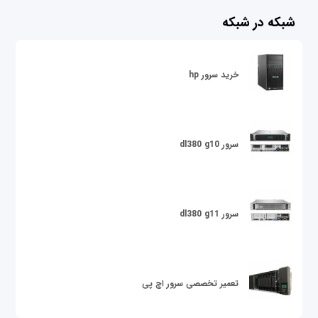
شبکه در شبکه
خرید سرور hp
سرور dl380 g10
سرور dl380 g11
تعمیر تخصصی سرور اچ پی