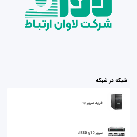
شبکه در شبکه
خرید سرور hp
سرور dl380 g10