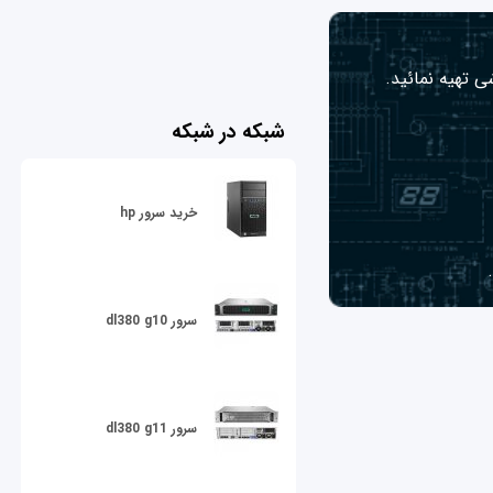
ی تهیه نمائید.
شبکه در شبکه
خرید سرور hp
سرور dl380 g10
سرور dl380 g11