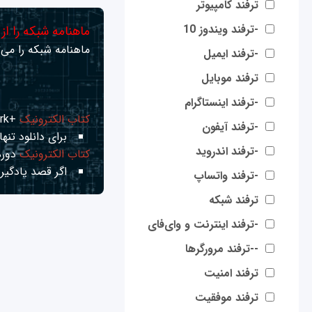
ترفند کامپیوتر
-ترفند ویندوز 10
ماهنامه شبکه را از
ماهنامه شبکه را می‌ت
-ترفند ایمیل
ترفند موبایل
-ترفند اینستاگرام
کتاب الکترونیک
+Network راهنمای شبکه‌ها
-ترفند آیفون
برای دانلود تنها 
-ترفند اندروید
کتاب الکترونیک
دوره
اگر قصد یادگیری
-ترفند واتساپ
ترفند شبکه
-ترفند اینترنت و وای‌فای
--ترفند مرورگرها
ترفند امنیت
ترفند موفقیت