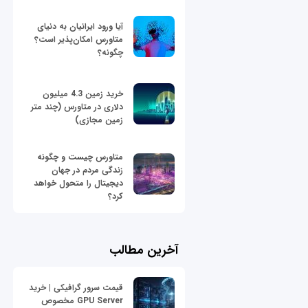
آیا ورود ایرانیان به دنیای
متاورس امکان‌پذیر است؟
چگونه؟
خرید زمین 4.3 میلیون
دلاری در متاورس (چند متر
زمین مجازی)
متاورس چیست و چگونه
زندگی مردم در جهان
دیجیتال را متحول خواهد
کرد؟
آخرین مطالب
قیمت سرور گرافیکی | خرید
GPU Server مخصوص